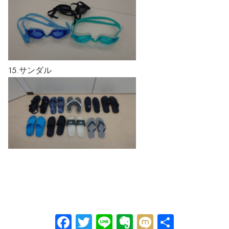
15.サンダル
Facebook
Twitter
Line
Evernote
Mixi
共